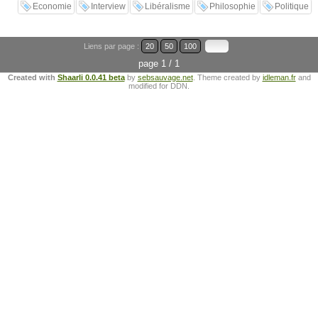
Economie
Interview
Libéralisme
Philosophie
Politique
Liens par page :
20
50
100
page 1 / 1
Created with
Shaarli 0.0.41 beta
by
sebsauvage.net
. Theme created by
idleman.fr
and
modified for DDN.