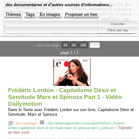
des documentaires et d'autres sources d'informations...
Thèmes
Tags
En images
Proposer un lien
Liens par page :
20
50
100
page 1 / 1
Frédéric Lordon - Capitalisme Désir et
Servitude Marx et Spinoza Part 1 - Vidéo
Dailymotion
Dans le Texte avec Frédéric Lordon sur son livre, Capitalisme Désir et
Servitude, Marx et Spinoza
-
Lien à partager
-
http://www.dailymotion.com/video/xm1hum_frederic-
-
Signaler
lordon-capitalisme-desir-et-servitude-marx-et-spinoza-part-1_webcam
un lien mort