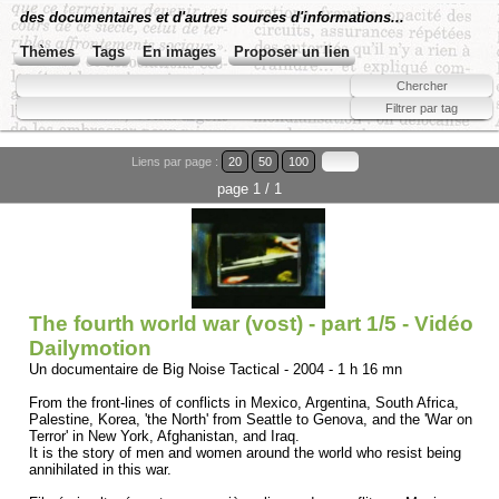
des documentaires et d'autres sources d'informations...
Thèmes
Tags
En images
Proposer un lien
Liens par page :
20
50
100
page 1 / 1
The fourth world war (vost) - part 1/5 - Vidéo
Dailymotion
Un documentaire de Big Noise Tactical - 2004 - 1 h 16 mn
From the front-lines of conflicts in Mexico, Argentina, South Africa,
Palestine, Korea, 'the North' from Seattle to Genova, and the 'War on
Terror' in New York, Afghanistan, and Iraq.
It is the story of men and women around the world who resist being
annihilated in this war.