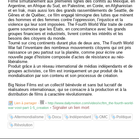
Filmé simultanément aux premières lignes des conflits au Mexique, en
Argentine, en Afrique du Sud, en Palestine, en Corée, en Afghanistan
et en Irak, mais aussi lors des grands rassemblements de Seattle, de
Gênes et de Québec, ce film engagé témoigne des luttes que mènent
des hommes et des femmes contre l’oppression, l’injustice et la
violence qui leur sont imposées. The Fourth World War traite de cette
guerre sournoise que les États, en concomitance avec les grands
groupes financiers et industriels, livrent contre les intérêts et les
besoins des citoyens du monde.
Tourné sur cinq continents durant plus de deux ans, The Fourth World
War fait l’inventaire des nombreux mouvements citoyens qui ont pris
naissance un peu partout sur la planète, comme pour écrire une
nouvelle page d’histoire composée d’actes de résistance au néo-
libéralisme.
Produit grâce à un réseau international de médias indépendants et de
groupes activistes, ce film est ironiquement un pur produit de la
mondialisation par son contenu et son processus de création.
Big Noise Films est un collectif bénévole et sans but lucratif de
réalisateurs internationaux, qui se consacre à la production et à la
distribution de films à caractère révolutionnaire.
-
Lien à partager
-
http://www.dailymotion.com/video/xcftm_the-fourth-world-
-
Signaler un lien mort
war-vost-part-1-5_creation
Altermondialisme
Docu
Indépendant
OMC
Politique
Révolution