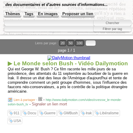
des documentaires et d'autres sources d'informations...
Thèmes
Tags
En images
Proposer un lien
Liens par page :
20
50
100
page 1 / 1
▶ Le Monde selon Bush - Vidéo Dailymotion
Qui est George W. Bush ? Ce film raconte les mille jours de sa
présidence, des attentats du 11 septembre au bourbier de la guerre en
Irak. Il dresse un état des lieux de l'Amérique d'aujourd'hui et tente de
comprendre comment un petit groupe d'hommes, sous l'influence des
faucons néo-conservateurs, a pris le contrôle de la politique étrangère
américaine.
-
Lien à partager
-
http://www.dailymotion.com/video/xvessw_le-monde-
-
Signaler un lien mort
selon-bush_tv
911
Docu
Guerre
GWBush
Irak
Libéralisme
USA