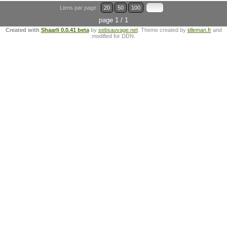
Liens par page :
20
50
100
page 1 / 1
Created with
Shaarli 0.0.41 beta
by
sebsauvage.net
. Theme created by
idleman.fr
and
modified for DDN.