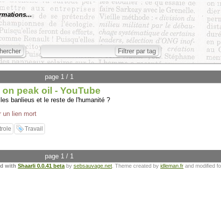
rmations...
page 1 / 1
 on peak oil - YouTube
 les banlieus et le reste de l'humanité ?
r un lien mort
trole
Travail
page 1 / 1
ed with
Shaarli 0.0.41 beta
by
sebsauvage.net
. Theme created by
idleman.fr
and modified f