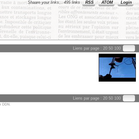
Shaare your links... 495 links
RSS
ATOM
Login
Liens par page :
20
50
100
Liens par page :
20
50
100
or DDN.