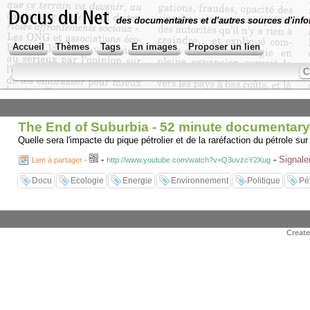
des documentaires et d'autres sources d'info
Accueil
Thèmes
Tags
En images
Proposer un lien
The End of Suburbia - 52 minute documentary
Quelle sera l'impacte du pique pétrolier et de la raréfaction du pétrole sur
-
-
Signale
Lien à partager
-
http://www.youtube.com/watch?v=Q3uvzcY2Xug
Docu
Ecologie
Energie
Environnement
Politique
Pé
Creat