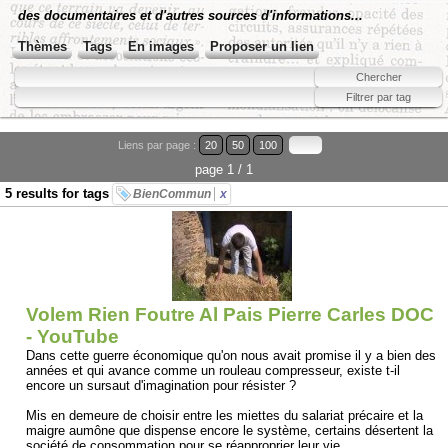
des documentaires et d'autres sources d'informations...
Thèmes
Tags
En images
Proposer un lien
Liens par page :
20
50
100
page 1 / 1
5 results for tags
BienCommun
x
Volem Rien Foutre Al Pais Pierre Carles DOC
- YouTube
Dans cette guerre économique qu'on nous avait promise il y a bien des
années et qui avance comme un rouleau compresseur, existe t-il
encore un sursaut d'imagination pour résister ?
Mis en demeure de choisir entre les miettes du salariat précaire et la
maigre aumône que dispense encore le système, certains désertent la
société de consommation pour se réapproprier leur vie.