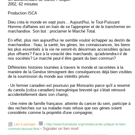
2002, 62 minutes
Production ISCA
Dieu créa le monde en sept jours... Aujourd'hui, le Tout-Puissant
Homme d'affaires est en train de se l'approprier et de le transformer en
marchandise. Son but : proclamer le Marché Total.
En effet, plus rien aujourd'hui ne semble vouloir échapper au destin de
marchandise : l'eau, la santé, les gènes, les connaissances, les biens
les plus essentiels à la vie ne seront-ils désormais accessibles qu'aux
plus offrants? Face à la voracité des marchands, qu'adviendra-t-il de
nos sociétés? Le marché peut-il être garant du bien commun?
Différentes histoires tournées à travers le monde et racontées à la
manière de la Genèse témoignent des conséquences déjà bien visibles
de la soumission du monde aux intérêts privés:
- Un fermier canadien est poursuivi par Monsanto parce qu'il a resemé
du canola (colza canadien) transgénique breveté qui s'était retrouvé
accidentellement dans son champ;
- Une mère de famille française, atteinte du cancer du sein, participe à
des recherches sur sa maladie mais refuse que ses gènes soient
considérés comme la propriété d'une compagnie;
- Un Indien du delta du Colorado, au Mexique, subit les conséquences
-
Lien à partager
-
http://www.framatube.org/media/carole-poliquin-le-bien-
du détournement du fleuve par les firmes d'agro-business américaines
-
Signaler un lien mort
commun-lassaut-final
qui se sont approprié l'eau.