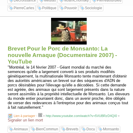
Décroissance
Médias
NoamChomsky
PierreBourdieu
PierreCarles
Politique
Pouvoir
Sociologie
Brevet Pour le Porc de Monsanto: La
nouvelle Arnaque (Documentaire 2007) -
YouTube
"Montréal, le 14 février 2007 - Géant mondial du marché des
semences qu'elle a largement converti à ses produits modifiés
génétiquement, la multinationale Monsanto tente maintenant d'obtenir
des autorités américaines un brevet sur des séquences d'ADN de
porcs désirables pour l'élevage qu'elle a décodées. Si cette demande
est agréée, des animaux qui sont largement présents dans la nature
seront assimilés à la propriété intellectuelle de Monsanto. Les éleveurs
du monde entier pourraient donc, dans un avenir proche, être obligés
de verser des redevances à l'entreprise pour des animaux conçus tout
à fait naturellement."
-
-
Lien à partager
-
http://www.youtube.com/watch?v=5VUBRzD4QI0
Signaler un lien mort
Animaux
BienCommun
Brevets
Docu
Monsanto