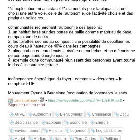
"Ni exploitation, ni assistanat !" clament-ils pour la plupart. Ils ont
choisi une autre voie, celle de l'autonomie, de l'activité choisie et des
pratiques solidaires...
communautés recherchant l'autonomie des besoins:
1. un habitat basé sur des bottes de paille comme matériau de base,
comparaison de coûts...
2. les toilettes sèches au compost : une possibilité de dépolluer les
cours d'eau à hauteur de 40% dans les campagnes
3. alimentation en eau depuis la rivière en contrebas et un mécanisme
de pompage sans énergie induite
4. exemple d'une communauté réunissant des personnes ayant tourné
le dos à l'assurance retraite
indépendance énergétique du foyer : comment « décrocher » le
compteur EDF
Mouvement Okupa à Barcelone (occupation de logements laissés
durablement vacants)
-
-
Lien à partager
-
https://www.youtube.com/watch?v=Ld2jPJPnuc8
Signaler un lien mort
collectif Dinero gratis à Barcelone (prônant l'escamotage de denrées
alimentaires dans les grands magasins de centre-ville par le biais de
ANPE
Autonomie
BienCommun
Croissance
Docu
happenings)
Décroissance
Ecologie
Economie
Energie
Environnement
Histoire
Logement
LogicielsLibres
Medef
Médias
Nature
PierreCarles
Politique