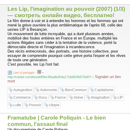
Les Lip, l'imagination au pouvoir (2007) (1/3)
— смотреть онлайн видео, бесплатно!
Le film donne à voir et à entendre les hommes et les femmes qui ont
mené la grève ouvrière la plus emblématique de l'après 68, celle des
usines LIP à Besançon.
Un mouvement de lutte incroyable, qui a duré plusieurs années,
mobilisé des foules entières en France et en Europe, multiplié les
actions illégales sans céder à la tentation de la violence, porté la
démocratie directe et l'imagination à incandescence.
Des récits entrecroisés, des portraits, une histoire collective, pour
essayer de comprendre pourquoi cette grève porta l'espoir et les rêves
de toute une génération.
C'est possible, les Lip l'ont fait.
-
Lien à partager
-
-
Signaler un lien
http://rutube.ru/video/a6f5fec86aafb2b4a1718d829b576d07/
mort
Autogestion
Autonomie
BienCommun
Capitalisme
Commerce
Docu
France
Grève
Imagination
LIP
Lutte
Pouvoir
Utopie
Framatube | Carole Poliquin - Le bien
commun, l'assaut final
Un documentaire de Carole Poliquin