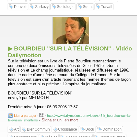
Pouvoir
Sarkozy
Sociologie
Squat
Travail
▶ BOURDIEU "SUR LA TÉLÉVISION" - Vidéo
Dailymotion
Sur la télévision est un livre de Pierre Bourdieu retranscrivant le
contenu de deux émissions télévisées de Gilles l'Hôte : Sur la
télévision et Le champ journalistique, réalisées et diffusées en 1996,
dans le cadre d'une série de cours du Collège de France. Sur la
télévision est suivi d'un article reprenant les mêmes thèmes de façon
plus abstraite et plus précise : L'emprise du journalisme.
BOURDIEU "SUR LA TÉLÉVISION"
envoyé par MELMOTH
Dernière mise à jour : 06-03-2008 17:37
-
Lien à partager
-
http://www.dailymotion.com/video/xk6fk_bourdieu-sur-la-
-
Signaler un lien mort
television_shortfilms
Art
BienCommun
Croissance
Docu
Domination