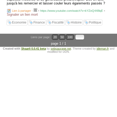
jusqu'à les remercier et laisser couler leurs égarements passés ?
-
-
Lien à partager
-
https://www.youtube.com/watch?v=kYZeQ448lqE
Signaler un lien mort
Economie
Finance
Fiscalité
Histoire
Politique
Liens par page :
20
50
100
page 1 / 1
Created with
Shaarli 0.0.41 beta
by
sebsauvage.net
. Theme created by
idleman.fr
and
modified for DDN.