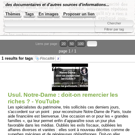
des documentaires et d'autres sources d'informations...
Thèmes
Tags
En images
Proposer un lien
Liens par page :
20
50
100
page 1 / 1
1 results for tags
Fiscalité
x
Usul. Notre-Dame : doit-on remercier les
riches ? - YouTube
Les spécialistes du patrimoine, très sollicités ces derniers jours,
s'accordent sur un point : pour reconstruire Notre-Dame de Paris, toute
aide financière est bienvenue. Une occasion en or pour les « grandes
familles », qui leur permet enfin d’apparaître sous un jour plus
favorable dans les médias. Oubliés les exils fiscaux, oubliées les
affaires diverses et variées : elles sont à nouveau décrites comme de
superbes mécènes et de généreuses philanthropes. Doit-on aller