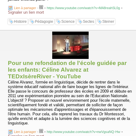
-
-
Lien à partager
-
https://www.youtube.com/watch?v=MA8reahSL0g
Signaler un lien mort
Histoire
Pédagogie
Science
Sectes
Steiner
Pour une refondation de l'école guidée par
les enfants: Céline Alvarez at
TEDxIsèreRiver - YouTube
Céline Alvarez, formée en linguistique, décide de rentrer dans le
système éducatif national afin de faire bouger les lignes de l'intérieur.
Elle passe le concours de professeur des écoles en 2009 et débute en
2011 une expérimentation pionnière au sein de l'Education Nationale.
L'objectif ? Proposer un nouvel environnement pour l'école maternelle,
scientifiquement fondé et validé, permettant de solliciter de façon
optimale les mécanismes d'apprentissages et d'épanouissement de
l'être humain. Pour cela, elle reprend les travaux du Dr Montessori,
qu'elle enrichit et adapte à la lumière des sciences cognitives et de la
linguistique.
-
-
Lien à partager
-
http://www.youtube.com/watch?v=nwVgsaNQ-Hw