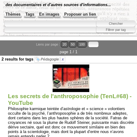
des documentaires et d'autres sources d'informations...
Thèmes
Tags
En images
Proposer un lien
Liens par page :
20
50
100
page 1 / 1
2 results for tags
Pédagogie
x
Les secrets de l'anthroposophie (TenL#68) -
YouTube
Philosophie karmique teintée d’astrologie et « science » volontiers
occulte de la psyché, l’anthroposophie a de très nombreux adeptes,
dont certains dans les plus hautes sphères de la société. Fatras de
croyances né sous la plume de Rudolf Steiner, puissante mais discrète
dérive sectaire, quel est donc ce mouvement similaire en bien des
points à la scientologie, mais dont la plupart d’entre nous n’avons
jamais entendu parler ?