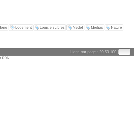
toire
Logement
LogicielsLibres
Medef
Médias
Nature
Liens par page :
20
50
100
or DDN.