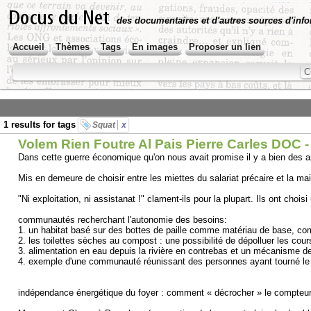
des documentaires et d'autres sources d'info
Accueil
Thèmes
Tags
En images
Proposer un lien
1 results for tags
Squat
x
Volem Rien Foutre Al Pais Pierre Carles DOC 
Dans cette guerre économique qu'on nous avait promise il y a bien des a
Mis en demeure de choisir entre les miettes du salariat précaire et la m
"Ni exploitation, ni assistanat !" clament-ils pour la plupart. Ils ont choisi
communautés recherchant l'autonomie des besoins:
1. un habitat basé sur des bottes de paille comme matériau de base, co
2. les toilettes sèches au compost : une possibilité de dépolluer les c
3. alimentation en eau depuis la rivière en contrebas et un mécanisme 
4. exemple d'une communauté réunissant des personnes ayant tourné le d
indépendance énergétique du foyer : comment « décrocher » le compteu