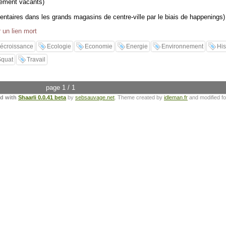
ement vacants)
mentaires dans les grands magasins de centre-ville par le biais de happenings)
 un lien mort
écroissance
Ecologie
Economie
Energie
Environnement
His
Squat
Travail
page 1 / 1
ed with
Shaarli 0.0.41 beta
by
sebsauvage.net
. Theme created by
idleman.fr
and modified f