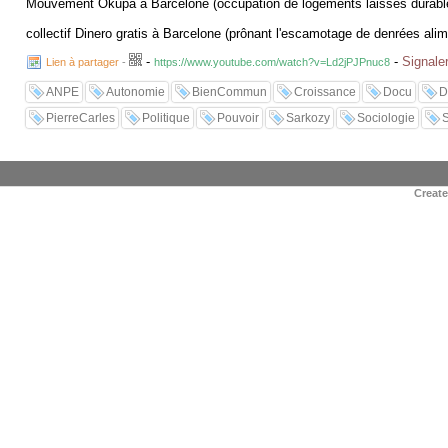
Mouvement Okupa à Barcelone (occupation de logements laissés durabl
collectif Dinero gratis à Barcelone (prônant l'escamotage de denrées ali
-
-
Signaler
Lien à partager
-
https://www.youtube.com/watch?v=Ld2jPJPnuc8
ANPE
Autonomie
BienCommun
Croissance
Docu
D
PierreCarles
Politique
Pouvoir
Sarkozy
Sociologie
Creat