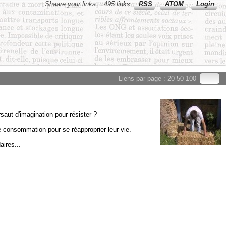
Shaare your links... 495 links
RSS
ATOM
Login
Liens par page :
20
50
100
aut d'imagination pour résister ?
e consommation pour se réapproprier leur vie.
aires...