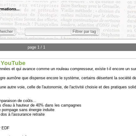
rmations...
page 1 / 1
- YouTube
nnées et qui avance comme un rouleau compresseur, existe t-il encore un surs
aigre aumône que dispense encore le système, certains désertent la société d
 une autre voie, celle de l'autonomie, de l'activité choisie et des pratiques solid
mparaison de coûts...
ours d'eau à hauteur de 40% dans les campagnes
de pompage sans énergie induite
os à l'assurance retraite
r EDF