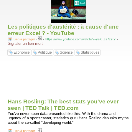
Les politiques d'austérité : à cause d'une
erreur Excel ? - YouTube
-
-
Lien à partager
-
https://www.youtube.com/watch?v=yeX_Zs7zztY
Signaler un lien mort
Economie
Politique
Science
Statistiques
Hans Rosling: The best stats you've ever
seen | TED Talk | TED.com
You've never seen data presented like this. With the drama and
urgency of a sportscaster, statistics guru Hans Rosling debunks myths
about the so-called "developing world."
-
Lien à partager
-