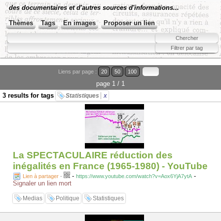
des documentaires et d'autres sources d'informations...
Thèmes
Tags
En images
Proposer un lien
Liens par page :
20
50
100
page 1 / 1
3 results for tags
Statistiques
x
La SPECTACULAIRE réduction des
inégalités en France (1965-1980) - YouTube
-
-
Lien à partager
-
https://www.youtube.com/watch?v=Aox6YjA7ytA
Signaler un lien mort
Medias
Politique
Statistiques