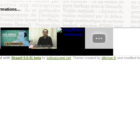
rmations...
ed with
Shaarli 0.0.41 beta
by
sebsauvage.net
. Theme created by
idleman.fr
and modified f